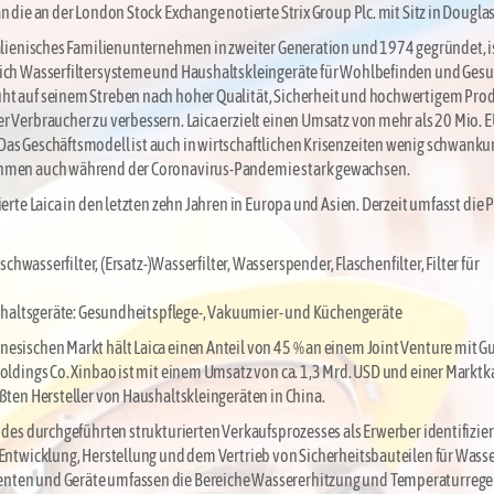
 die an der London Stock Exchange notierte Strix Group Plc. mit Sitz in Douglas,
talienisches Familienunternehmen in zweiter Generation und 1974 gegründet, i
eich Wasserfiltersysteme und Haushaltskleingeräte für Wohlbefinden und Gesu
ht auf seinem Streben nach hoher Qualität, Sicherheit und hochwertigem Pro
r Verbraucher zu verbessern. Laica erzielt einen Umsatz von mehr als 20 Mio. E
as Geschäftsmodell ist auch in wirtschaftlichen Krisenzeiten wenig schwankun
ehmen auch während der Coronavirus-Pandemie stark gewachsen.
ierte Laica in den letzten zehn Jahren in Europa und Asien. Derzeit umfasst die
hwasserfilter, (Ersatz-)Wasserfilter, Wasserspender, Flaschenfilter, Filter für
haltsgeräte: Gesundheitspflege-, Vakuumier- und Küchengeräte
nesischen Markt hält Laica einen Anteil von 45 % an einem Joint Venture mit 
Holdings Co. Xinbao ist mit einem Umsatz von ca. 1,3 Mrd. USD und einer Marktk
ößten Hersteller von Haushaltskleingeräten in China.
 des durchgeführten strukturierten Verkaufsprozesses als Erwerber identifiziert. 
 Entwicklung, Herstellung und dem Vertrieb von Sicherheitsbauteilen für Wass
nten und Geräte umfassen die Bereiche Wassererhitzung und Temperaturrege