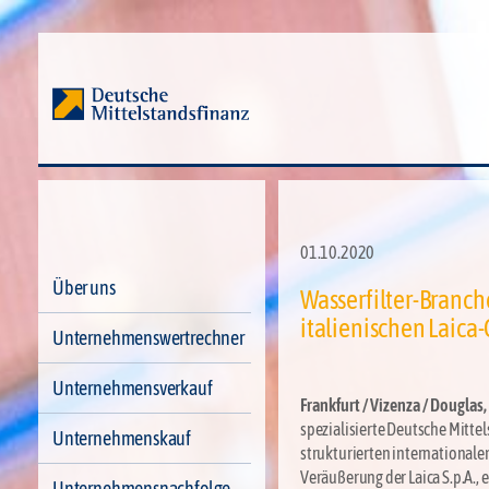
01.10.2020
Über uns
Wasserfilter-Branch
italienischen Laica-
Unternehmenswertrechner
Unternehmensverkauf
Frankfurt / Vizenza / Douglas
spezialisierte Deutsche Mittel
Unternehmenskauf
strukturierten internationale
Veräußerung der Laica S.p.A., 
Unternehmensnachfolge