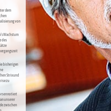
unter dem
schen
alisierung von
ca‘s Wachstum
e des
lätze
Übergangszeit
ie bisherigen
ine
hen Strix und
rise zu
örsennotiert
 an unserer
ede zwischen
n