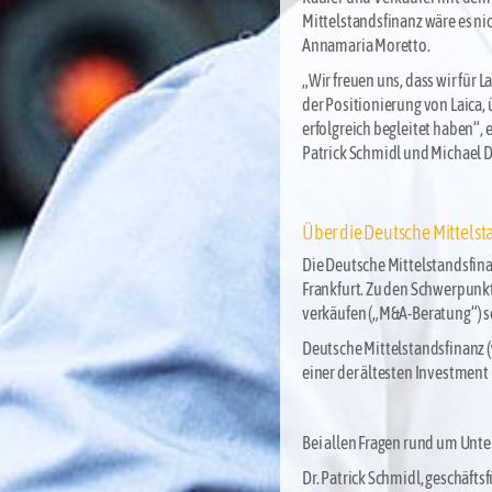
Mittelstandsfinanz wäre es n
Annamaria Moretto.
„Wir freuen uns, dass wir für 
der Positionierung von Laica,
erfolgreich begleitet haben“,
Patrick Schmidl und Michael D
Über die Deutsche Mittels
Die Deutsche Mittelstandsfin
Frankfurt. Zu den Schwerpunk
verkäufen („M&A-Beratung“) s
Deutsche Mittelstandsfinanz (
einer der ältesten Investment
Bei allen Fragen rund um Unt
Dr. Patrick Schmidl, geschäfts