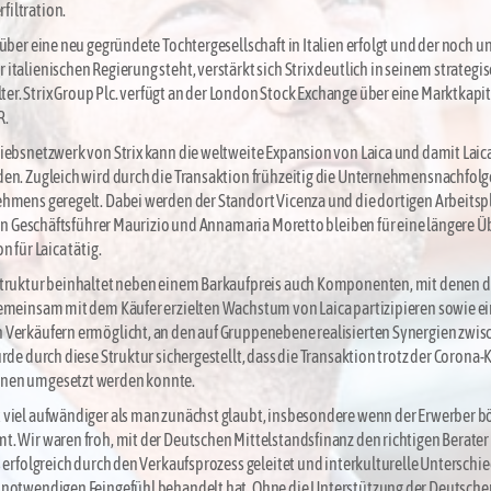
iltration.
über eine neu gegründete Tochtergesellschaft in Italien erfolgt und der noch 
talienischen Regierung steht, verstärkt sich Strix deutlich in seinem strategi
. Strix Group Plc. verfügt an der London Stock Exchange über eine Marktkapit
R.
iebsnetzwerk von Strix kann die weltweite Expansion von Laica und damit Lai
en. Zugleich wird durch die Transaktion frühzeitig die Unternehmensnachfolg
hmens geregelt. Dabei werden der Standort Vicenza und die dortigen Arbeitsp
iden Geschäftsführer Maurizio und Annamaria Moretto bleiben für eine längere 
 für Laica tätig.
struktur beinhaltet neben einem Barkaufpreis auch Komponenten, mit denen d
gemeinsam mit dem Käufer erzielten Wachstum von Laica partizipieren sowie e
Verkäufern ermöglicht, an den auf Gruppenebene realisierten Synergien zwisc
rde durch diese Struktur sichergestellt, dass die Transaktion trotz der Corona-K
nen umgesetzt werden konnte.
 viel aufwändiger als man zunächst glaubt, insbesondere wenn der Erwerber b
. Wir waren froh, mit der Deutschen Mittelstandsfinanz den richtigen Berater
s erfolgreich durch den Verkaufsprozess geleitet und interkulturelle Unterschi
 notwendigen Feingefühl behandelt hat. Ohne die Unterstützung der Deutsche