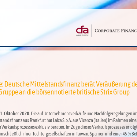
e: Deutsche Mittelstandsfinanz berät Veräußerung d
Gruppe an die börsennotierte britische Strix Group
, 1. Oktober 2020.
Die auf Unternehmensverkäufe und Nachfolgeregelungen im
standsfinanz aus Frankfurt hat Laica S.p.A. aus Vicenza (Italien) im Rahmen eine
n Verkaufsprozesses exklusiv beraten. Im Zuge dieses Verkaufsprozesses erfolgt
einschließlich ihrer Tochtergesellschaften in Taiwan, Spanien und einer 45 % Be