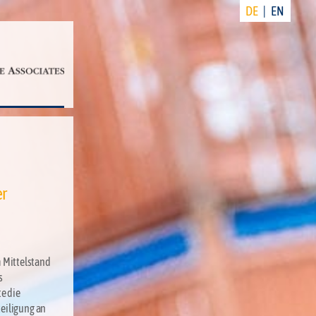
DE
|
EN
er
 Mittelstand
s
e die
teiligung an