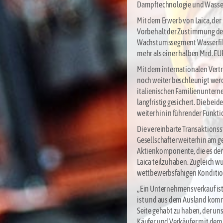
Dampftechnologie und Wasserf
Mit dem Erwerb von Laica, der 
Vorbehalt der Zustimmung der i
Wachstumssegment Wasserfilter
mehr als einer halben Mrd. EU
Mit dem internationalen Vertr
noch weiter beschleunigt werd
italienischen Familienunterne
langfristig gesichert. Die be
weiterhin in führender Funktion
Die vereinbarte Transaktions
Gesellschafter weiterhin am 
Aktienkomponente, die es den 
Laica teilzuhaben. Zugleich wu
wettbewerbsfähigen Konditio
„Ein Unternehmensverkauf ist
ist und aus dem Ausland kommt
Seite gehabt zu haben, der un
Käufer und Verkäufer mit dem