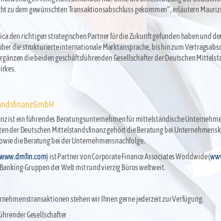
icht zu dem gewünschten Transaktionsabschluss gekommen“, erläutern Mauriz
Laica den richtigen strategischen Partner für die Zukunft gefunden haben und d
 über die strukturierte internationale Marktansprache, bis hin zum Vertragsabs
 ergänzen die beiden geschäftsführenden Gesellschafter der Deutschen Mittelsta
irkes.
tandsfinanz GmbH
anz ist ein führendes Beratungsunternehmen für mittelständische Unternehmen
ten der Deutschen Mittelstandsfinanz gehört die Beratung bei Unternehmensk
owie die Beratung bei der Unternehmensnachfolge.
www.dmfin.com
) ist Partner von Corporate Finance Associates Worldwide (
www
 Banking-Gruppen der Welt mit rund vierzig Büros weltweit.
ernehmenstransaktionen stehen wir Ihnen gerne jederzeit zur Verfügung.
führender Gesellschafter