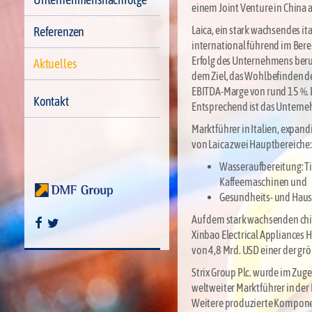
einem Joint Venture in China an
Laica, ein stark wachsendes i
Referenzen
international führend im Ber
Erfolg des Unternehmens beru
Aktuelles
dem Ziel, das Wohlbefinden de
EBITDA-Marge von rund 15 %. D
Kontakt
Entsprechend ist das Untern
Marktführer in Italien, expand
von Laica zwei Hauptbereiche:
Wasseraufbereitung: Tisc
Kaffeemaschinen und
Gesundheits- und Haus
Auf dem stark wachsenden chi
Xinbao Electrical Appliances 
von 4,8 Mrd. USD einer der gr
Strix Group Plc. wurde im Zuge
weltweiter Marktführer in der
Weitere produzierte Kompone