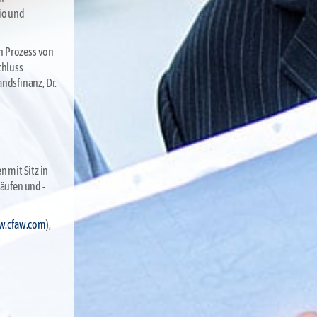
io und
en Prozess von
chluss
ndsfinanz, Dr.
 mit Sitz in
äufen und -
.cfaw.com
),