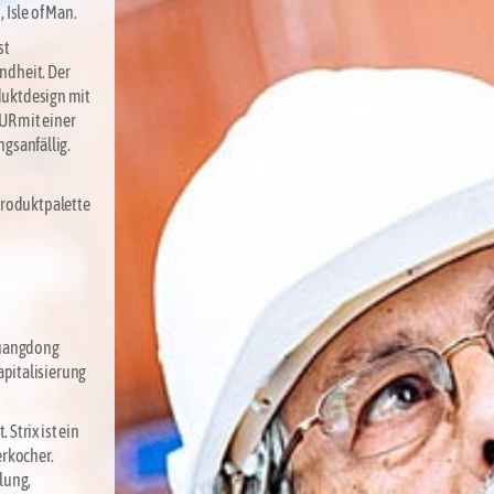
 Isle of Man.
st
ndheit. Der
duktdesign mit
UR mit einer
gsanfällig.
 Produktpalette
Guangdong
apitalisierung
Strix ist ein
erkocher.
lung,