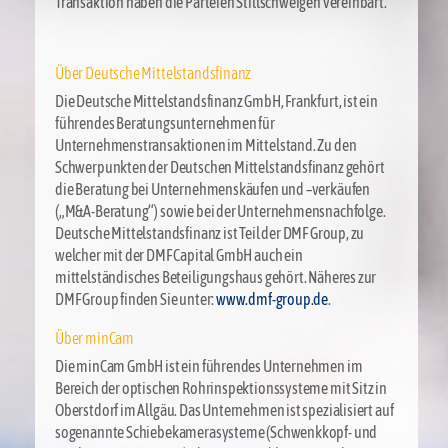
Transaktion haben die Parteien Stillschweigen vereinbart.
Über Deutsche Mittelstandsfinanz
Die Deutsche Mittelstandsfinanz GmbH, Frankfurt, ist ein
führendes Beratungsunternehmen für
Unternehmenstransaktionen im Mittelstand. Zu den
Schwerpunkten der Deutschen Mittelstandsfinanz gehört
die Beratung bei Unternehmenskäufen und –verkäufen
(„M&A-Beratung“) sowie bei der Unternehmensnachfolge.
Deutsche Mittelstandsfinanz ist Teil der DMF Group, zu
welcher mit der DMF Capital GmbH auch ein
mittelständisches Beteiligungshaus gehört. Näheres zur
DMF Group finden Sie unter:
www.dmf-group.de
.
Über minCam
Die minCam GmbH ist ein führendes Unternehmen im
Bereich der optischen Rohrinspektionssysteme mit Sitz in
Oberstdorf im Allgäu. Das Unternehmen ist spezialisiert auf
sogenannte Schiebekamerasysteme (Schwenkkopf- und