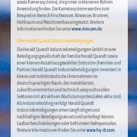
axiale Kamerasysteme), die primär in kleineren Rohren
Anwendung finden. Die Kamerasysteme werden zum
Beispiel im Bereich Frischwasser, Abwasser, Brunnen,
Hohlraum und Maschinenbau eingesetzt. Weitere
Informationen finden Sie unter
www.mincam.de
.
Über Harald Quandt Industriebeteiligungen
Die Harald Quandt Industriebeteiligungen GmbH ist eine
Beteiligungsgesellschaft der Familie Harald Quandt sowie
einer kleinen Anzahl ausgewählter (Industrie-)Familien und
Partner. Harald Quandt Industriebeteiligungen investiert in
kleine und mittelständische Unternehmen im
deutschsprachigen Raum, die in etablierten,
zukunftsorientierten und technisch anspruchsvollen
Sektoren mit attraktiven Wachstumspotenzialen aktiv sind.
Als Industrieholding verfolgt Harald Quandt
Industriebeteiligungen einen langfristigen und
nachhaltigen Beteiligungsansatz und unterliegt keinen
Laufzeitbeschränkungen oder befristeten Halteperioden.
Weitere Informationen finden Sie unter
www.hq-ib.com
.