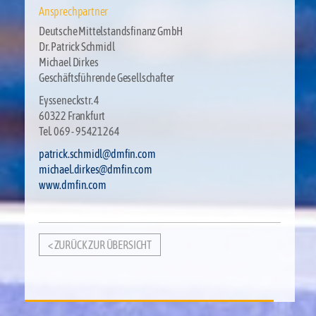
Ansprechpartner
Deutsche Mittelstandsfinanz GmbH
Dr. Patrick Schmidl
Michael Dirkes
Geschäftsführende Gesellschafter
Eysseneckstr. 4
60322 Frankfurt
Tel. 069 - 95421264
patrick.schmidl@dmfin.com
michael.dirkes@dmfin.com
www.dmfin.com
< ZURÜCK ZUR ÜBERSICHT