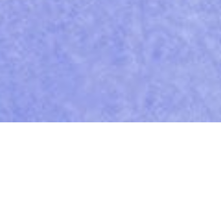
Deutsche Mittelstandsfinanz GmbH
Eysseneckstraße 4 I
60322 Frankfurt/Main I T
+49 69 95421264
I F +49 69
95421222 I
info@dmfin.com