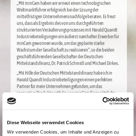
„Mit minCam haben wir erneut einen technologischen
Weltmarktführer erfolgreich bei der Lösung der
mittelfristigen Unternehmensnachfolge beraten. Es freut
uns, dass als Ergebnis des von uns durchgeführten
strukturierten Veräußerungsprozesses mit Harald Quandt
Industriebeteiligungen ein äußerst namhafter Erwerber für
minCam gewonnen wurde, um das geplante starke
Wachstum der Gesellschaft zu realisieren“, so die beiden
geschäftsführenden Gesellschafter der Deutschen
Mittelstandsfinanz, Dr. Patrick Schmidl und Michael Dirkes.
„Mit Hilfe der Deutschen Mittelstandsfinanz habe ich in
Harald Quandt Industriebeteiligungen einen perfekten
Partner für mein Unternehmen gefunden, um das
innovative Produktportfolio von minCam für zusätzliche
Branchen und Anwendungsfelder weiterzuentwickeln“,
sagt Hermann Fritz, Gründer und Geschäftsführer von
minCam. „Zusammen mit Harald Quandt
Industriebeteiligungen können wir uns mit unserer
Diese Webseite verwendet Cookies
anerkannten Produktqualität „Made in Germany“
Wir verwenden Cookies, um Inhalte und Anzeigen zu
international noch stärker etablieren und somit den