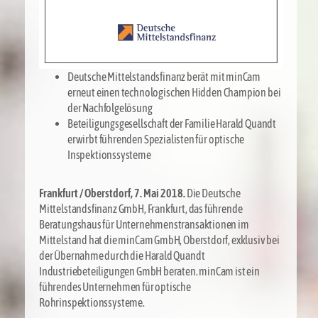
Deutsche Mittelstandsfinanz berät mit minCam
erneut einen technologischen Hidden Champion bei
der Nachfolgelösung
Beteiligungsgesellschaft der Familie Harald Quandt
erwirbt führenden Spezialisten für optische
Inspektionssysteme
Frankfurt / Oberstdorf, 7. Mai 2018.
Die Deutsche
Mittelstandsfinanz GmbH, Frankfurt, das führende
Beratungshaus für Unternehmenstransaktionen im
Mittelstand hat die minCam GmbH, Oberstdorf, exklusiv bei
der Übernahme durch die Harald Quandt
Industriebeteiligungen GmbH beraten. minCam ist ein
führendes Unternehmen für optische
Rohrinspektionssysteme.