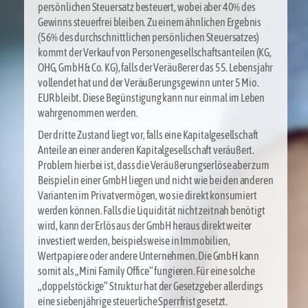
persönlichen Steuersatz besteuert, wobei aber 40% des
Gewinns steuerfrei bleiben. Zu einem ähnlichen Ergebnis
(56% des durchschnittlichen persönlichen Steuersatzes)
kommt der Verkauf von Personengesellschaftsanteilen (KG,
OHG, GmbH & Co. KG), falls der Veräußerer das 55. Lebensjahr
vollendet hat und der Veräußerungsgewinn unter 5 Mio.
EUR bleibt. Diese Begünstigung kann nur einmal im Leben
wahrgenommen werden.
Der dritte Zustand liegt vor, falls eine Kapitalgesellschaft
Anteile an einer anderen Kapitalgesellschaft veräußert.
Problem hierbei ist, dass die Veräußerungserlöse aber zum
Beispiel in einer GmbH liegen und nicht wie bei den anderen
Varianten im Privatvermögen, wo sie direkt konsumiert
werden können. Falls die Liquidität nicht zeitnah benötigt
wird, kann der Erlös aus der GmbH heraus direkt weiter
investiert werden, beispielsweise in Immobilien,
Wertpapiere oder andere Unternehmen. Die GmbH kann
somit als „Mini Family Office“ fungieren. Für eine solche
„doppelstöckige“ Struktur hat der Gesetzgeber allerdings
eine siebenjährige steuerliche Sperrfrist gesetzt.