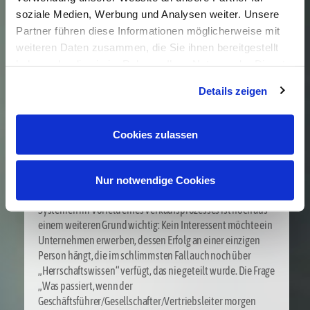
Tochtergesellschaften, Transaktionen mit nahe stehenden
soziale Medien, Werbung und Analysen weiter. Unsere
Personen oder Zahlungen für die Nutzung von zuvor ins
Partner führen diese Informationen möglicherweise mit
Ausland verlagertem geistigem Eigentum zu sprechen sein.
weiteren Daten zusammen, die Sie ihnen bereitgestellt
haben oder die sie im Rahmen Ihrer Nutzung der Dienste
Unternehmensinhaber sollten daher auf einen
Due-
gesammelt haben. Mehr dazu (einschließlich der
Diligence-Prozess
gut vorbereitet sein. Selbst wenn die
Details zeigen
Verkaufsabsicht intern möglichst lange geheim gehalten
Möglichkeit, die Einwilligungserklärung zu widerrufen)
werden soll, ist es notwendig, im Vorfeld eines Verkaufs
erfahren Sie in unserer
Datenschutzerklärung
—
Strukturen und Abläufe zu schaffen, die es ermöglichen,
Impressum
.
Cookies zulassen
Informationen in guter Qualität vorab in einen Datenraum
einzustellen und Rückfragen des Käufers schnell zu
beantworten.
Nur notwendige Cookies
Die Beschäftigung mit den eigenen internen Abläufen und
Systemen im Vorfeld eines Verkaufsprozesses ist noch aus
einem weiteren Grund wichtig: Kein Interessent möchte ein
Unternehmen erwerben, dessen Erfolg an einer einzigen
Person hängt, die im schlimmsten Fall auch noch über
„Herrschaftswissen“ verfügt, das nie geteilt wurde. Die Frage
„Was passiert, wenn der
Geschäftsführer/Gesellschafter/Vertriebsleiter morgen