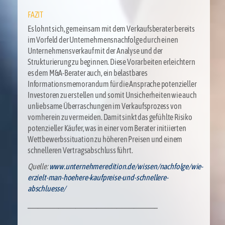
FAZIT
Es lohnt sich, gemeinsam mit dem Verkaufsberater bereits
im Vorfeld der Unternehmensnachfolge durch einen
Unternehmensverkauf mit der Analyse und der
Strukturierung zu beginnen. Diese Vorarbeiten erleichtern
es dem M&A-Berater auch, ein belastbares
Informationsmemorandum für die Ansprache potenzieller
Investoren zu erstellen und somit Unsicherheiten wie auch
unliebsame Überraschungen im Verkaufsprozess von
vornherein zu vermeiden. Damit sinkt das gefühlte Risiko
potenzieller Käufer, was in einer vom Berater initiierten
Wettbewerbssituation zu höheren Preisen und einem
schnelleren Vertragsabschluss führt.
Quelle:
www.unternehmeredition.de/wissen/nachfolge/wie-
erzielt-man-hoehere-kaufpreise-und-schnellere-
abschluesse/
______________________________________