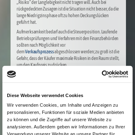
„Risiko“ der Langlebigkeit nicht tragen will. Auch bei
rückgedeckten Zusagen ist die Situation nicht besser, da die
lange Niedrigzinsphase oft zu hohen Deckungslücken
geführt hat.
Aufmerksamkeit bedarf auch die Steuerposition. Laufende
Betriebsprüfungen und Verfahren mit den Finanzbehörden
sollten nach Möglichkeit vor
dem
Verkaufsprozess
abgeschlossen werden; zu groß ist die
Gefahr, dass der Käufer maximale Risiken in den Raum stellt,
um den Kaufpreis zu drücken.
Auch in diesen Bereich fällt die Analyse steuerlicher
Risikobereiche. Bei kleineren Unternehmen sind
Beziehungen zu Familienangehörigen (Arbeitsverträge,
Mietverträge, Firmen-Pkws) und die Ausgestaltung des
Diese Webseite verwendet Cookies
Gesellschafterarbeitsvertrags (variable
Wir verwenden Cookies, um Inhalte und Anzeigen zu
Vergütungsbestandteile, Altersversorgung) die Klassiker.
personalisieren, Funktionen für soziale Medien anbieten
Solche Konstrukte ziehen nicht nur steuerliche Risiken nach
zu können und die Zugriffe auf unsere Website zu
sich, sondern vermindern mit dem Ergebnis auch den
analysieren. Außerdem geben wir Informationen zu Ihrer
Kaufpreis. In größeren Unternehmen wird hingegen eher
Verwendung unserer Website an unsere Partner für
über Themenbereiche wie Transferpreise mit