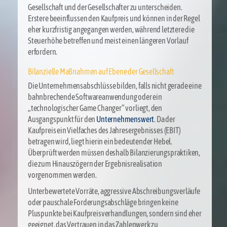
Gesellschaft und der Gesellschafter zu unterscheiden.
Erstere beeinflussen den Kaufpreis und können in der Regel
eher kurzfristig angegangen werden, während letztere die
Steuerhöhe betreffen und meist einen längeren Vorlauf
erfordern.
Bilanzielle Maßnahmen auf Ebene der Gesellschaft
Die Unternehmensabschlüsse bilden, falls nicht gerade eine
bahnbrechende Softwareanwendung oder ein
„technologischer Game Changer“ vorliegt, den
Ausgangspunkt für den
Unternehmenswert
. Da der
Kaufpreis ein Vielfaches des Jahresergebnisses (EBIT)
betragen wird, liegt hierin ein bedeutender Hebel.
Überprüft werden müssen deshalb Bilanzierungspraktiken,
die zum Hinauszögern der Ergebnisrealisation
vorgenommen werden.
Unterbewertete Vorräte, aggressive Abschreibungsverläufe
oder pauschale Forderungsabschläge bringen keine
Pluspunkte bei Kaufpreisverhandlungen, sondern sind eher
geeignet, das Vertrauen in das Zahlenwerk zu