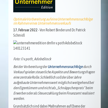
Optimale Vorbereitung auf eine Unternehmensnachfolge
im Rahmen eines Unternehmensverkaufs
17. Februar 2022
- Von Robert Binder und Dr. Patrick
Schmidl
Foto: © v.poth_AdobeStock
Bei der Vorbereitung der
Unternehmensnachfolge
durch
Verkauf spielen steuerliche Aspekte und Bewertungsfragen
eine zentrale Rolle. Schließlich soll der über Jahre
aufgebaute Unternehmenswert möglichst weitgehend bei
den Eigentümern und nicht als „Schnäppchenpreis“ beim
Erwerber oder als Steuerzahlung beim Finanzamt realisiert
werden.
Grundsätzlich sind dabei Maßnahmen auf Ebene der