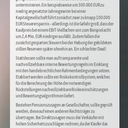
unterminieren. Ein beispielsweise um 300.000 EUR zu
niedrig angesetzter Jahresgewinn bei einer
Kapitalgesellschaft führt zunächst zwar zu knapp 100.000
EUR Steuerersparnis – allerdings ist die Gefahr groß, dass der
Kaufpreis bei einem EBIT-Vielfachen von zum Beispiel acht
um 2,4 Mio. EUR niedriger ausfällt. Zudem fallen die
zunächst gesparten Steuern bei der Hebung der gebildeten
stillen Reserven später ohnehin an. Ein schlechter Deal!
Stattdessen sollte man auf transparente und
nachvollziehbare interne Bewertungsregeln im Einklang
mit den handelsrechtlichen Rahmenbedingungen setzen.
Etabliert werden sollte ein Risikokontrollsystem, welches
für die Berechnung der Höhe der notwendigen
Rückstellungen nachvollziehbare Risikoeinschätzungen
und Bewertungsalgorithmen liefert.
Bestehen Pensionszusagen an Gesellschafter, sollte geprüft
werden, diese auf einen anderen Rechtsträger zu
übertragen. Bei Direktzusagen muss der Verkäufer mit
hohen Sicherheitszuschlägen rechnen, da der Käufer das