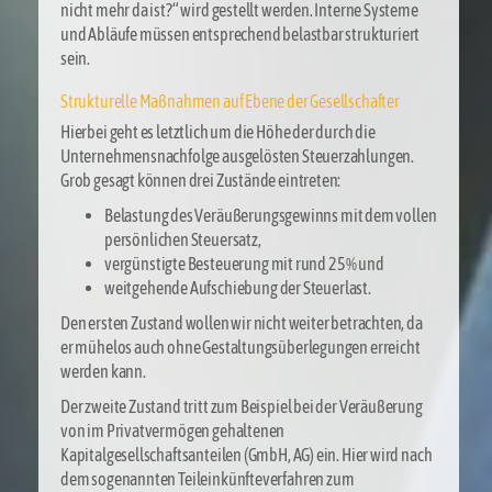
nicht mehr da ist?“ wird gestellt werden. Interne Systeme
und Abläufe müssen entsprechend belastbar strukturiert
sein.
Strukturelle Maßnahmen auf Ebene der Gesellschafter
Hierbei geht es letztlich um die Höhe der durch die
Unternehmensnachfolge ausgelösten Steuerzahlungen.
Grob gesagt können drei Zustände eintreten:
Belastung des Veräußerungsgewinns mit dem vollen
persönlichen Steuersatz,
vergünstigte Besteuerung mit rund 25% und
weitgehende Aufschiebung der Steuerlast.
Den ersten Zustand wollen wir nicht weiter betrachten, da
er mühelos auch ohne Gestaltungsüberlegungen erreicht
werden kann.
Der zweite Zustand tritt zum Beispiel bei der Veräußerung
von im Privatvermögen gehaltenen
Kapitalgesellschaftsanteilen (GmbH, AG) ein. Hier wird nach
dem sogenannten Teileinkünfteverfahren zum